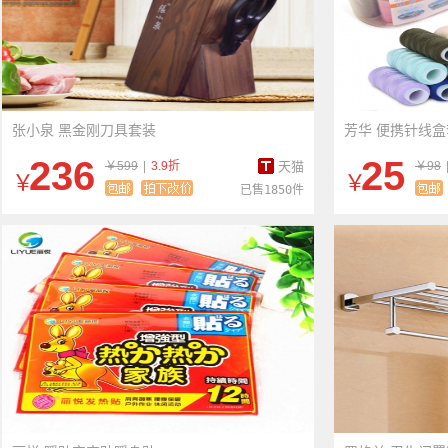
张小泉 黑金刚刀具套装
芳华 便携针线盒
236
25
￥599
|
3.9折
天猫
￥98
￥
￥
已售1850件