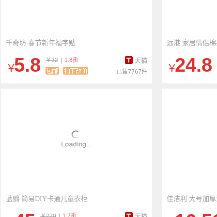
千奇坊 春节新年福字贴
远港 家居情侣棉
5.8
24.8
￥32
|
1.8折
天猫
￥
￥
已售7767件
蓝鹦 简易DIY卡通儿童衣柜
佳洁利 大号加
￥270
|
1.7折
天猫