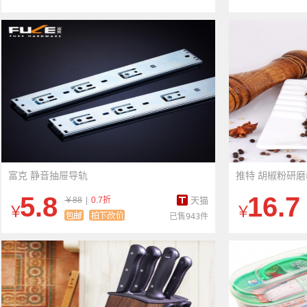
富克 静音抽屉导轨
推特 胡椒粉研
5.8
16.7
￥88
|
0.7折
天猫
￥
￥
已售943件