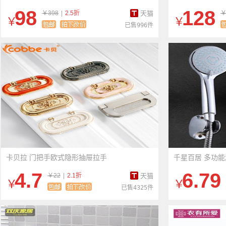
98
128
￥398
|
2.5折
天猫
￥
￥
￥
已售996件
卡贝拉 门把手欧式隐形抽屉拉手
千星百居 多功
4.7
6.79
￥22
|
2.1折
天猫
￥
￥
已售4325件