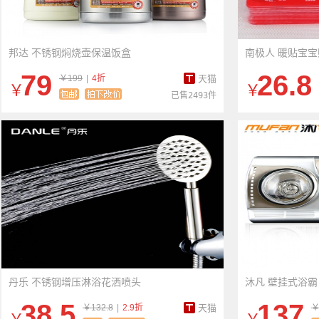
邦达 不锈钢焖烧壶保温饭盒
南极人 暖贴宝
79
26.8
￥199
|
4折
天猫
￥
￥
已售2493件
丹乐 不锈钢增压淋浴花洒喷头
沐凡 壁挂式浴霸
38.5
137
￥132.8
|
2.9折
天猫
￥