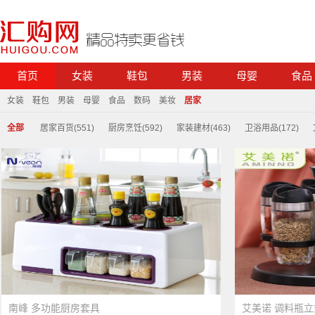
首页
女装
鞋包
男装
母婴
食品
女装
鞋包
男装
母婴
食品
数码
美妆
居家
全部
居家百货(551)
厨房烹饪(592)
家装建材(463)
卫浴用品(172)
南峰 多功能厨房套具
艾美诺 调料瓶