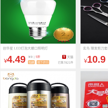
创华星 LED灯泡大螺口照明灯
玄鸟 理发剪刀
4.49
10.9
￥9
|
5折
天猫
￥
￥
已售7821件