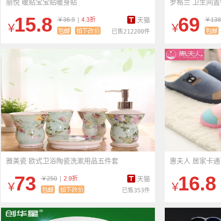
丽悦 暖贴宝宝贴暖身贴
罗格兰 卫生间置
15.8
69
￥36.9
|
4.3折
天猫
￥138
￥
￥
已售212200件
雅美瓷 欧式卫浴陶瓷洗漱用品五件套
惠夫人 居家卡
73
16.8
￥250
|
2.9折
天猫
￥
￥
已售353件