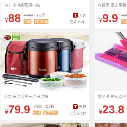
SKT 多功能家用电钻
老管家 薰衣草
88
9.9
￥339
|
2.6折
天猫
￥2
￥
￥
已售350件
自力 保温饭盒三层保温桶
博丽雅 擦玻璃
79.9
23.8
￥299
|
2.7折
天猫
￥
￥
已售672件