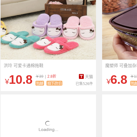
洪玲 可爱卡通棉拖鞋
魔塑师 可叠加
10.8
6.8
￥39
|
2.8折
天猫
￥13
￥
￥
已售526件