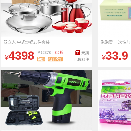
双立人 中式炒锅25件套装
泡泡青 一次性加
4398
33.9
￥12378
|
3.6折
天猫
￥
￥
已售85件