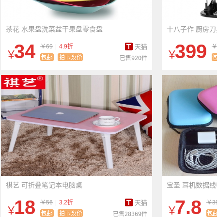
茶花 水果盘洗菜盆干果盘零食盘
十八子作 厨房
34
399
￥69
|
4.9折
天猫
￥
￥
￥
已售920件
祺艺 可折叠笔记本电脑桌
宝圣 耳机数据
18
7.8
￥56
|
3.2折
天猫
￥3
￥
￥
已售28369件