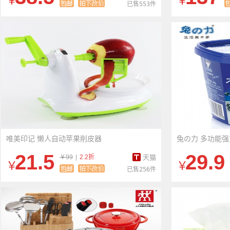
￥
￥
已售553件
唯美印记 懒人自动苹果削皮器
兔の力 多功能
21.5
29.9
￥99
|
2.2折
天猫
￥
￥
已售256件