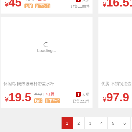
45
16.5
￥
￥
已售1188件
休闲鸟 隔热玻璃杯带盖水杯
优腾 不锈钢油
19.5
97.9
￥48
|
4.1折
天猫
￥
￥
已售221件
1
2
3
4
5
6