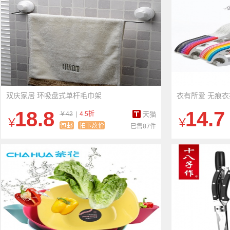
双庆家居 环吸盘式单杆毛巾架
衣有所爱 无痕
18.8
14.7
￥42
|
4.5折
天猫
￥
￥
已售87件